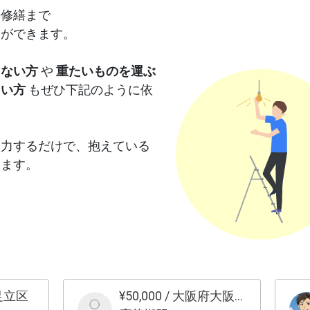
一
円〜 車種等により金
の修繕まで
サ
ります。 
とができます。
-- 【セッションの流れ】 ①
自動
現
円
りない方
や
重たいものを運ぶ
せ
お
しい方
もぜひ下記のように依
大丈夫
当
します ③ 「
入力するだけで、抱えている
小
きます。
ます ④ 次のセッシ
の行
ん
・
て
い
】
え
足立区
¥
50,000
/
大阪府大阪市北区
い