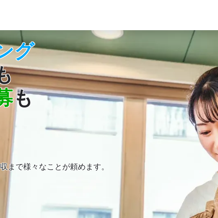
ング
も
募
も
収まで様々なことが頼めます。