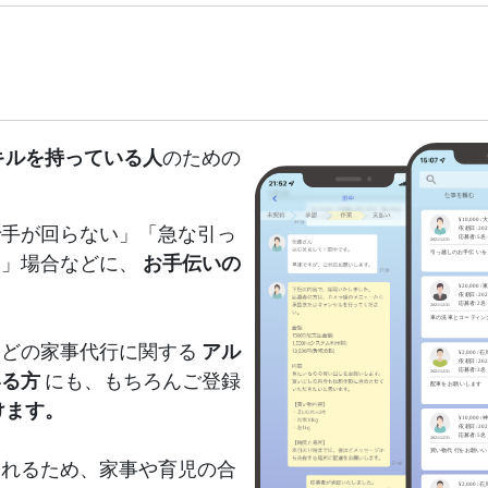
へ
けます --- 
ライ
等
辺
キルを持っている人
のための
遠
ど
ます。 --- 
で手が回らない」「急な引っ
ン
た」場合などに、
お手伝いの
の」
で
のです。 
などの家事代行に関する
アル
ん
いる方
にも、もちろんご登録
何
けます。
ず。 その気持ち、大
ください
られるため、家事や育児の合