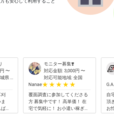
む方も安心して利用すること
】
り
モニター募集❣️
円 〜
対応金額:
3,000
円 〜
県北・県央 その他応相談
対応可能地域:
全国
Nanae
G.A
草刈
覆面調査に参加してくださる
自
いま
方 募集中です！ 高単価！ 在
頂
れば、
宅で気軽に！ お小遣い稼ぎ
お