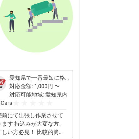
愛知県で一番最短に格安で自動車関連お受けします！
対応金額:
1,000
円 〜
対応可能地域:
愛知県内
.Cars
宅前にて出張し作業させて
きます 持込みが大変な方、
忙しい方必見！ 比較的簡単