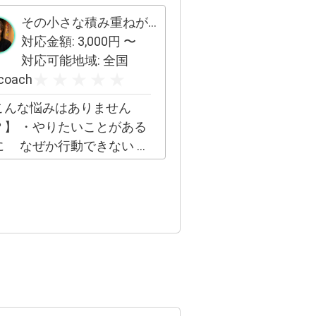
作業ならばなんでも請け負
ます ☆整備工場では無いの
その小さな積み重ねが、あなたの成果に必ず繋がります。
出来ない作業も有ります ＊
対応金額:
3,000
円 〜
えば エンジンオイル交換な
対応可能地域:
全国
、1L 1000円～ 軽自動車
coach
ば約2.5L（2500円＋工賃
こんな悩みはありません
00円~）計3500円 フィルタ
たいことがある
交換有れば＋1200円 また他
に なぜか行動できない ・
装 (ドラレコ/レーダー/カ
日同じことの繰り返しで
ナビ/スピーカー交換/ウー
ままでいいのか不安 ・仕
ァー設置等電装系音響系
・お金・人間関係… 誰に
D取付/バルブ交換) 窓ガラ
話せない悩みを抱えている
コーティングやボディのコ
転職・独立・新しい挑戦を
ティングもできます。 参考
に 一歩が踏み出せずにい
け電源裏
3000円〜 ナビ10000円〜
つも誰かと比べてしまう
ィスプレイオーディオ6000