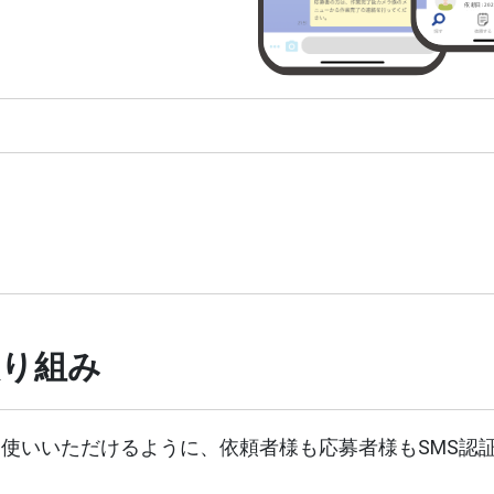
セ
。
あ
見つ
い
取り組み
使いいただけるように、依頼者様も応募者様もSMS認