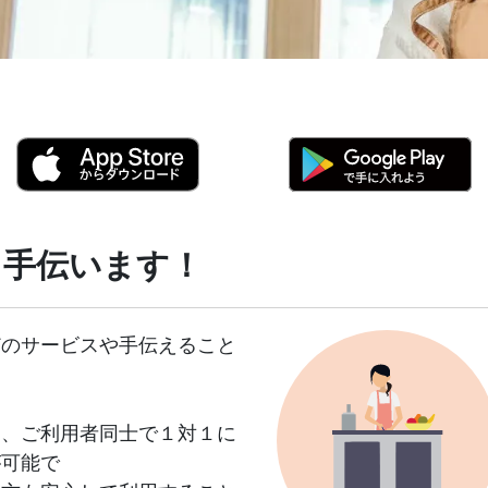
。手伝います！
どのサービスや手伝えること
め、ご利用者同士で１対１に
が可能で