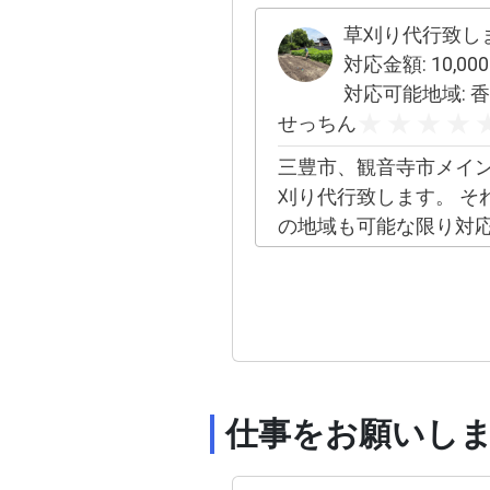
お気軽にお声掛け下さ
草刈り代行致し
対応金額:
10,000
対応可能地域:
香川県
せっちん
三豊市、観音寺市メイ
刈り代行致します。 そ
の地域も可能な限り対
す。 定期的な草枯らし
です。 合間でさせてい
のでなるべく安くさせ
だきます。 見積無料で
どんどん問い合わせく
い。
仕事をお願いし