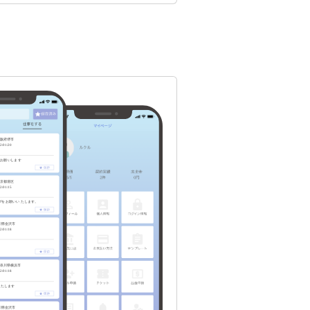
 3ヶ月間、一緒に走り続
【対応方法】 オン
ン（Zoom・Google Meet
） 対面（東京都府中市近
） どちらも対応可能です。
方の方もオンラインで 全国
こからでもご利用いただけ
【最後に】 コーチ
グは 「弱い人が受けるも
じゃありません。 「本気
変わりたい人」が受けるも
あなたが今ここを読
でいるということは きっと
か変えたいことがあるは
切にして
。 まずは気軽にメッ