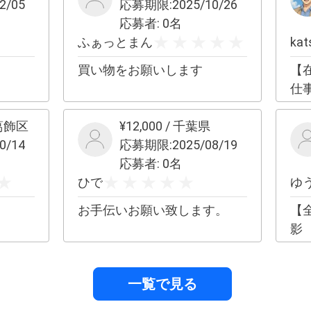
2/05
応募期限:
2025/10/26
や
応募者:
0
名
「
ふぁっとまん
kat
が過
別
買い物をお願いします
【
で
仕
みてく
ューと料
葛飾区
¥
12,000
/
千葉県
ョン
0/14
応募期限:
2025/08/19
ん
応募者:
0
名
へ
ひで
ゆ
ょう ✔︎ 月次サポー
お手伝いお願い致します。
【
週1
影
続
1
す ✔︎ 3ヶ月本気プログラム
一覧で見る
週1
「