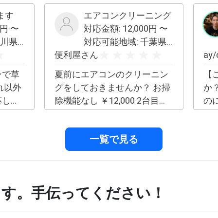
い！
に！ 興味ある方はお声掛けく
な
ます
ださい😊
エアコンクリーニング
い
円 〜
対応金額:
12,000
円 〜
で
三豊市、観音寺市
対応可能地域:
千葉県全域
例
便利屋さん
らば
ay/
なら
ンで草
夏前にエアコンのクリーニン
【
10
れ以外
グをしておきませんか？ お掃
か？】 ・やり
ー
応しま
除機能なし ￥12,000 2台目以
の
に電
も可能
降¥9,800 お掃除機能付き
毎
ー
ただく
¥19,800 2台目以降¥17,800
この
フ
一覧で見る
ていた
事
LE
すので
も
ス
ださ
・
ー
前
価格 ドラレコ取り付
ます。手伝ってください！
る ・自分に自信が持てなくて
取り
い
デ