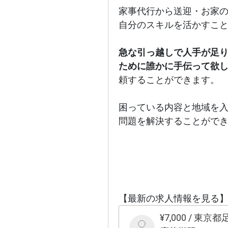
家事代行から送迎・お家
自分のスキルを活かすこ
急な引っ越しで人手が足
ために誰かに手伝って欲
頼することができます。
困っている内容と地域を
問題を解決することがで
【最新の求人情報を見る
¥
7,000
/
東京都