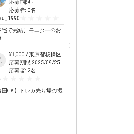
応募期限:
-
仕事の将来が不安」な方 ・
応募者:
0
名
毎日モヤモヤしたまま時間
su_1990
ぎていく」方 年齢・性
・職業は問いません。 一人
在宅で完結】モニターのお
抱え込まず、まずは話して
事
ださい。 --- 【提供メニ
金】 ✔︎ お試しセッシ
¥
1,000
/
東京都板橋区
 60分 ¥3,000円 「ど
応募期限:
2025/09/25
な感じか試してみたい」方
応募者:
2
名
 まずはここから始めまし
う
トプラン
全国OK】トレカ売り場の撮
回60分×4回 ¥20,000 継
して変化を実感したい方へ
ヶ月間、しっかり伴走しま
回60分×12回 ¥60,000
本当に人生を変えたい」方