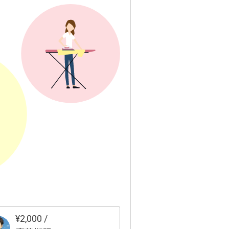
つでも当てはまるなら この
額は変わ
ービスがお役に立てます。 -
磨きコーティング 軽
車30000円〜普通車40000
状のお悩みをじっくり聞か
〜 たくさんのお問い合わせ
てください （焦らなくて
待ちしております
です） ② 一緒に「本
はどうなりたいか」を整理
今日からできる
さな一歩」を一緒に見つけ
ョンまで
動目標を決めます --- 【こ
な方に特におすすめです】
「頑張りたいけど空回りし
いる」方 ・「誰かに話を聞
てほしい」方 ・「自分を変
たいけど何から始めればい
¥
2,000
/
かわからない」方 ・「お金