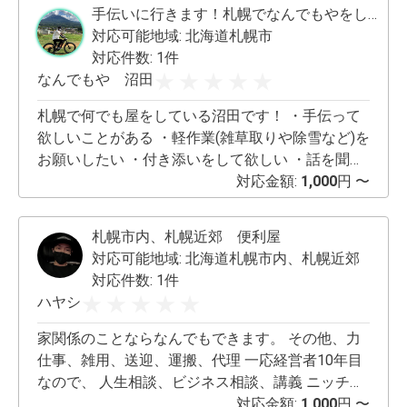
手伝いに行きます！札幌でなんでもやをしています！
対応可能地域:
北海道札幌市
対応件数: 1件
なんでもや 沼田
札幌で何でも屋をしている沼田です！ ・手伝って
欲しいことがある ・軽作業(雑草取りや除雪など)を
お願いしたい ・付き添いをして欲しい ・話を聞い
て欲しい ・ゲームの人数合わせにきて欲しい (業務
対応金額:
1,000
円 〜
委託はお断りしています) 様々な要望にお応えして
います！ 料金は 1000円＋交通費＋飲食代(かかれ
札幌市内、札幌近郊 便利屋
ば)となります。 ご依頼がありましたら、依頼内容
対応可能地域:
北海道札幌市内、札幌近郊
と場所を書いてメッセージください。その時に交
対応件数: 1件
通費がいくらになるか伝えさせていただきます。 ※
ハヤシ
お願い スケジュールを組むのが苦手で、予定を立
てなければならない依頼は基本的になしでお願い
家関係のことならなんでもできます。 その他、力
します。
仕事、雑用、送迎、運搬、代理 一応経営者10年目
なので、 人生相談、ビジネス相談、講義 ニッチや
マニアックな要望も対応します❗️ とりあえず一度使
対応金額:
1,000
円 〜