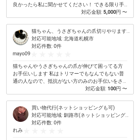
良かったら私に聞かせてください！ できる限り手
伝います！
対応金額:
5,000
円 〜
猫ちゃん、うさぎちゃんの爪切りやります🐱🐰
対応可能地域:
北海道札幌市
対応件数: 0件
mayo09
猫ちゃんやうさぎちゃんの爪が伸びて困ってる方
お手伝いします 私はトリマーでもなんでもない普
通の人なので、抵抗がない方のみのお手伝いをさ
せていただきたいと思います🙇‍♀️ 家には成猫2匹、
対応金額:
100
円 〜
子猫6匹 過去には、犬🐶、うさぎ🐰、ハムスター
🐹、シマリス🐿️、熱帯魚🐠、キタキツネ🦊と暮ら
買い物代行(ネットショッピングも可)
してきました😊 （キツネさんに関しては一時保護
対応可能地域:
釧路市(ネットショッピングは全国各地可能)
で数日間お世話をしました） 病院に行くと一回
対応件数: 0件
500円〜かかってしまうこと、連れて行くのも大変
れみ
なことなどを考え、爪切りくらいなら私でもお手