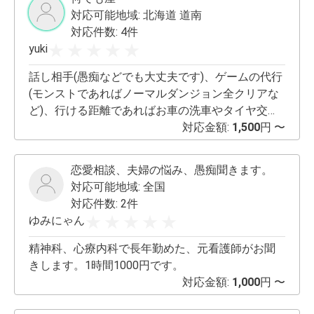
対応可能地域:
北海道 道南
対応件数: 4件
yuki
話し相手(愚痴などでも大丈夫です)、ゲームの代行
(モンストであればノーマルダンジョン全クリアな
ど)、行ける距離であればお車の洗車やタイヤ交換
など、ネットショッピング代行
対応金額:
1,500
円 〜
恋愛相談、夫婦の悩み、愚痴聞きます。
対応可能地域:
全国
対応件数: 2件
ゆみにゃん
精神科、心療内科で長年勤めた、元看護師がお聞
きします。1時間1000円です。
対応金額:
1,000
円 〜