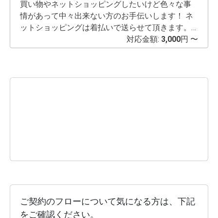
伝いできるかな？と思い投稿させていただきまし
買い物やネットショッピングしたいけど色々な事
た☺️ ご相談ください☺️ 曜日や時間などはその都度
情があって中々出来ない方のお手伝いします！ ネ
お話しできたらと思いますので、ご希望あればご
ットショッピングは着払いで送らせて頂きます。
連絡ください😊✨
買い物代行は、釧路市内の方限定とさせて頂いて
対応金額:
3,000
円 〜
います。
ご契約のフローについて気になる方は、下記
をご確認ください。