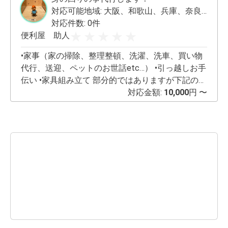
対応可能地域:
大阪、和歌山、兵庫、奈良、京都
対応件数: 0件
便利屋 助人
•家事（家の掃除、整理整頓、洗濯、洗車、買い物
代行、送迎、ペットのお世話etc…） •引っ越しお手
伝い •家具組み立て 部分的ではありますが下記のリ
フォームは可能です。 •浴槽塗装(塗装剥げ、浴槽ひ
対応金額:
10,000
円 〜
び割れ、色を変えたいなど) •ベランダ、屋上の防水
パテ施工 •クッションフロア張り•張り替え •水回り
のコーキング打ち直し 他にこんなのはできない
の？でもお気軽にご相談ください！ 料金は場所と
内容によって都度変わりますのでご了承くださ
い。