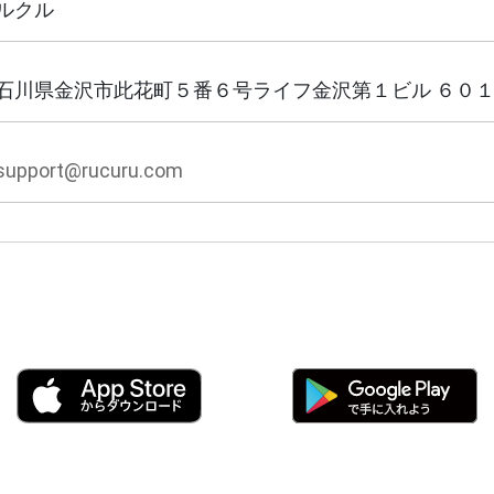
ルクル
石川県金沢市此花町５番６号ライフ金沢第１ビル ６０
support@rucuru.com
！