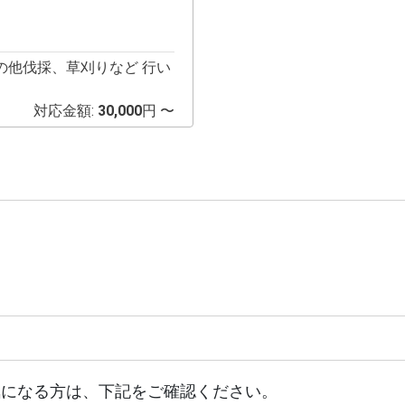
の他伐採、草刈りなど 行い
対応金額:
30,000
円 〜
気になる方は、下記をご確認ください。