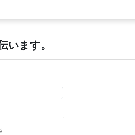
伝います。
梨