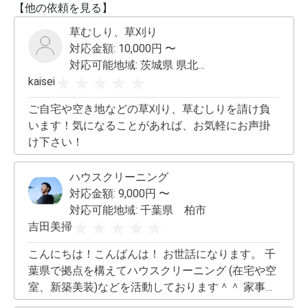
【他の依頼を見る】
草むしり、草刈り
対応金額:
10,000
円 〜
対応可能地域:
茨城県 県北・県央 その他応相談
kaisei
ご自宅や空き地などの草刈り、草むしりを請け負
います！気になることがあれば、お気軽にお声掛
け下さい！
ハウスクリーニング
対応金額:
9,000
円 〜
対応可能地域:
千葉県 柏市
吉田美掃
こんにちは！こんばんは！ お世話になります。 千
葉県で拠点を構えてハウスクリーニング (在宅や空
室、新築美装)などを活動しております＾＾ 家事代
行などもお任せ下さい！ 代行とは一味違う、クオ