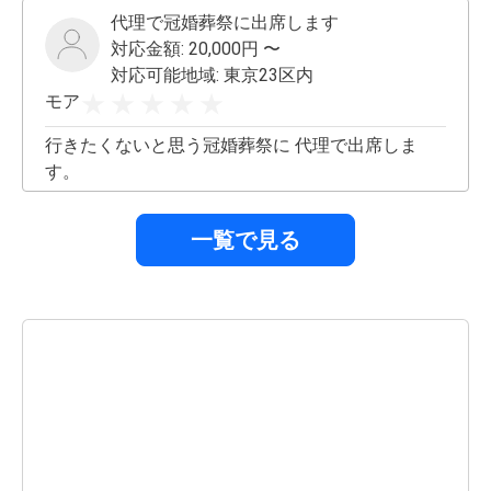
リティやアフターフォロー、隅々まで清潔に致し
代理で冠婚葬祭に出席します
ます。 よろしくお願い致します＾＾
対応金額:
20,000
円 〜
対応可能地域:
東京23区内
モア
行きたくないと思う冠婚葬祭に 代理で出席しま
す。
一覧で見る