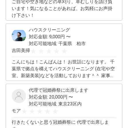
ご自宅や空き地などの草刈り、草むしりを請け負
います！気になることがあれば、お気軽にお声掛
け下さい！
ハウスクリーニング
対応金額:
9,000
円 〜
対応可能地域:
千葉県 柏市
吉田美掃
こんにちは！こんばんは！ お世話になります。 千
葉県で拠点を構えてハウスクリーニング (在宅や空
室、新築美装)などを活動しております＾＾ 家事代
行などもお任せ下さい！ 代行とは一味違う、クオ
リティやアフターフォロー、隅々まで清潔に致し
代理で冠婚葬祭に出席します
ます。 よろしくお願い致します＾＾
対応金額:
20,000
円 〜
対応可能地域:
東京23区内
モア
行きたくないと思う冠婚葬祭に 代理で出席しま