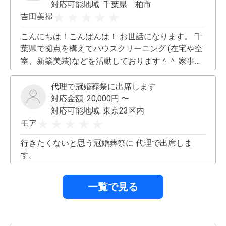
対応可能地域:
千葉県 柏市
吉田美掃
こんにちは！こんばんは！ お世話になります。 千
葉県で拠点を構えてハウスクリーニング (在宅や空
室、新築美装)などを活動しております＾＾ 家事代
行などもお任せ下さい！ 代行とは一味違う、クオ
リティやアフターフォロー、隅々まで清潔に致し
代理で冠婚葬祭に出席します
ます。 よろしくお願い致します＾＾
対応金額:
20,000
円 〜
対応可能地域:
東京23区内
モア
行きたくないと思う冠婚葬祭に 代理で出席しま
す。
一覧で見る