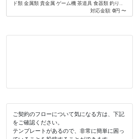
ド類 金属類 貴金属 ゲーム機 茶道具 食器類 釣り道
具 アルミホイール付きタイヤ アンプ OA機器/医療
対応金額:
0
円 〜
機器 無料回収出来ない物 木製品 ガラス
布類、革類 ブラウン管テレビ ブラウン管モニター
冷蔵庫/洗濯機 乾燥機 カーペット ピアノ 金庫 消化
器 プラ類 その他お手伝い出来る事が有りましたら
よろしくお願いいたします。 対面、非対面どちら
でも！ 夜間のみ 21:00〜1:00
ご契約のフローについて気になる方は、下記
をご確認ください。
テンプレートがあるので、非常に簡単に困っ