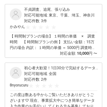
市周辺
不貞調査、追尾、張り込み
対応可能地域:
東京、千葉、埼玉、神奈川
対応件数: 3件
かみやん
【 時間制プランの場合】 １時間の単価 × 調査
時間 【 時間制プランの例 】 支払い金額：15万
円の場合 内訳： １時間の単価 ＝ 5000円 調査時間
＝ 30時間 浮気の証拠が取れるまでの平均的な時間
対応金額:
10,000
円 〜
は２０時間～３０時間、調査日数は１日～５日ほ
どです。 契約書に何をもって調査の成功、終了と
初心者大歓迎！1日30分で完結するデータ入力！
するのかを明記してもらいます。 身バレ等証拠が
対応可能地域:
全国
取れなかった場合全額返金
対応件数: 2件
8nyorucuru
この度は数ある中からご覧いただきありがとうご
ざいます♡ 現在、事業拡大中につき簡単なデータ
入力作業のお手伝いしてくれる方を募集しており