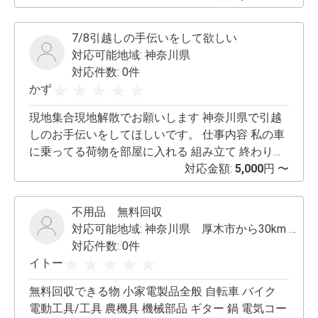
様にお願いいたします。間隔が取れない場合はご
させて頂きます。 ※成人式当日の受付やヘアメイク
連絡下さい。 洗車代行 当方の自宅にて洗車いたし
は行ってません※ ☆浴衣着付けは3000円＋新宿〜
7/8引越しの手伝いをして欲しい
ます。 お預かり中は徒歩15〜20分位で「寺家ふる
の交通費☆ 御祝いの日に、コスプレイヤーさん
対応可能地域:
神奈川県
さと村」という名所がございます。うなぎとブル
も！ ぜひ！低価格着付けになります！ こだわりの
対応件数: 0件
ードアというコーヒーが有名です。 周りが田んぼ
着付けご希望の場合、追加料金一切頂きませんの
かず
でお散歩にも良いと思います。 洗車の待ち時間に
でご安心下さい。 別途、新宿からの交通費頂戴い
どうぞ。 土曜日、日曜日のみ稼働 平日はサラリー
たします。
現地集合現地解散でお願いします 神奈川県で引越
マンしております メーカーと車種をメッセージに
しのお手伝いをしてほしいです。 仕事内容 私の車
てお伝えください。 雨天時は日程変更のご提案を
に乗ってる荷物を部屋に入れる 組み立て 終わり時
する場合がございます。 あくまで素人ですので完
間で値段は変わりません。 終われば終わりです。
対応金額:
5,000
円 〜
璧を求める方は業者等にご依頼下さい。 素人だか
この２つをお願いしたいです。 時間はこたちらが
らといって手は抜きません。
役所とかに行ってますので前後します。 値段は要
不用品 無料回収
相談です。 交通費だします。 お金は手渡しです。
対応可能地域:
神奈川県 厚木市から30km 圏内
2人ぐらい探してます
対応件数: 0件
イトー
無料回収できる物 小家電製品全般 自転車 バイク
電動工具/工具 農機具 機械部品 ギター 鍋 電気コー