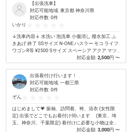
【出張洗車】
対応可能地域:
東京都 神奈川県
対応件数: 0件
いかり
↓洗車内容↓ 水洗い 泡洗車 小傷消し 撥水加工 ふ
きあげ 終了 SSサイズ N-ONE.ハスラー.モコ.ライフ.
ワゴンR等 ¥2500 Sサイズ スペーシア.アクア.マツ
ダ2.フィット N-BOX.マーチ等 ¥3500 Mサイズ ヤ
対応金額:
2,500
円 〜
リスクロス.ゴルフ.シビック.インプレッサ ¥4500 L
サイズ デリカD3.セドリック.アイシス.ウィッシュ
出張着付け行います！
等 ¥6000 LLサイズ CX-5.セレナ.ヴォクシー.ステ
対応可能地域:
一都三県
ップワゴン.アルファード等 ¥7500 XLサイズ ハイ
対応件数: 0件
ラックス.レンジローバー.ハマー.アストロ.ハイエー
ぞん
ススーパーロング等 ¥10000 SS〜Mサイズは3時間
前後 L〜XLサイズは半日 ※注意※ 出張洗車（出張代
はじめまして💗 振袖、訪問着、袴、浴衣 (女性限
別途） 水道、電気をお借りして洗車いたします。
定) 出張でどこでもお着付け伺います (東京、埼
金額は地域によって別途頂く可能性がございま
玉、神奈川、千葉限定) 着付けに必要な小物は全て
す。 又、洗車する際車体から1.5mの広さが出来る
ご準備下さい。 必ず必要な物はご契約の上お伝え
対応金額:
3,000
円 〜