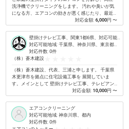
になります。対応エリア内は、即日対応可能・訪
洗浄機でクリーニングをします。 汚れや臭いが気
問見積もりも可能です。 対応エリア外の場合も、
になる方、エアコンの効きが悪く感じたり、最近
お気軽にご相談くださいませ。 東京都 足立区、荒
電気代が上がった様に感じる方におすすめです。
対応金額:
6,000
円 〜
川区、板橋区、江戸川区、大田区、葛飾区、北
区、江東区、品川区、渋谷区、新宿区、杉並区、
壁掛けテレビ工事、関東1都6県、対応可能！
墨田区、世田谷区、台東区、中央区、千代田区、
対応可能地域:
千葉県、神奈川県、東京都、その他、遠方地も対応します。
豊島区、中野区、練馬区、文京区、港区、目黒
対応件数: 0件
区、西東京市、武蔵野市、三鷹市、狛江市、調布
（株）蒼木建設
市、府中市、稲城市、多摩市、国立市、小金井
市、小平市、清瀬市、東村山市、東大和市、国分
（株）蒼木建設、代表、三浦と申します。 千葉県
寺市、国立市、立川市、武蔵村山市、昭島市、日
木更津市を拠点に住宅設備工事を 展開していま
野市 埼玉県 朝霞市、新座市、和光市、志木市、戸
す。メインとして 壁掛けテレビ工事、テレビアン
田市、蕨市、川口市、草加市、八潮市、三郷市、
テナ工事 ウォシュレット工事、エアコン工事 カー
対応金額:
10,000
円 〜
吉川市、松伏町、春日部市、蓮田市、上尾市、越
テンレール工事を行っています。 普段は、某大手
谷市、さいたま市、富士見市、三芳町、所沢市、
家電メーカーに常駐して作業をしております。 当
ふじみ野市、入間市、狭山市、川越市 千葉県 浦安
エアコンクリーニング
社は、見積書を作成させて頂き、お客様に確認を
市、市川市、松戸市、流山市、野田市、柏市、白
対応可能地域:
神奈川県、都内
して頂き成約頂ければ作業する流れになります。
井市、鎌ヶ谷市、船橋市、習志野市、八千代市、
対応件数: 0件
追加費用は、一切頂きません。 見積だけでも構い
千葉市、木更津市、君津市、袖ケ浦市、富津市 神
エアコンのトッキー