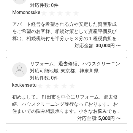
対応件数: 0件
Momonosuke
アパート経営を希望される方や安定した資産形成
をご希望のお客様、相続対策として資産評価及び
算出、相続税納付を半分から３分の１程税負担を
軽減されたい方、資産を守り後継へ引継ぐための
対応金額:
30,000
円 〜
コンサルタント、不動産業全般（不動産売買、買
取、賃貸全般、管理全般、競売回避、空家、空部
リフォーム、退去修繕、ハウスクリーニング承ります。
屋対策などコンサルタント、不動産に関する事で
対応可能地域:
東京都、神奈川県
あれば何でもご相談受け付けます。) ご自宅の建
対応件数: 0件
築、リホームからアパート、マンション、ビル建
koukensetu
設まで建設業も全般的にご対応いたします。 不動
産、建設業のご相談、ご紹介をお願い申し上げま
初めまして。 町田市を中心にリフォーム、退去修
す。 ご紹介料３万円から１００万円（規模により
繕、ハウスクリーニング等行なっております。 お
それ以上）
住まいでの悩み相談承ります。小さなお悩みでも
ご相談受け付けておりますのでご連絡ください。
対応金額:
5,000
円 〜