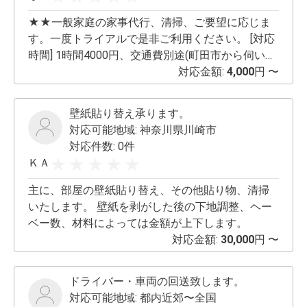
★★一般家庭の家事代行、清掃、ご要望に応じま
す。一度トライアルで是非ご利用ください。 [対応
時間] 1時間4000円、交通費別途(町田市から伺いま
す) 2時間からご利用可能⭐︎ 平日は9〜17時、土日祝
対応金額:
4,000
円 〜
日も対応可能です⭐︎ 当日案件もご相談ください♪♪
[お掃除] 洗剤やお掃除道具はお客様宅にあるもので
壁紙貼り替え承ります。
対応させていただきます。 ※ハウスクリーニングで
対応可能地域:
神奈川県川崎市
はございませんのでご注意ください [ご依頼の際、
対応件数: 0件
以下をお伝え頂くとスムーズです] ・最寄り駅(例)
ＫＡ
田園都市線、三軒茶屋駅 ・駅から自宅までの距
離 (例)徒歩10分 ・部屋の大きさ(例)1LDKリビン
主に、部屋の壁紙貼り替え、その他貼り物、清掃
グ15帖、洋室6帖 ・お掃除箇所 (例)風呂、トイレ
いたします。 壁紙を剥がした後の下地調整、ヘー
2、リビング ・ペットの有無 ご質問があればお気
ベー数、材料によっては金額が上下します。
軽にお問い合わせ下さい。
対応金額:
30,000
円 〜
ドライバー・車両の回送致します。
対応可能地域:
都内近郊〜全国