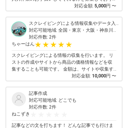
ます♪ 主婦の方、女性の方がメインとして活躍い
対応金額:
5,000
円 〜
ただいております。 主に空き時間で作業をしたい
方、副業としてやりたい方にはオススメになりま
スクレイピングによる情報収集やデータ入力を行います
す«٩(*´ ꒳ `*)۶» また頑張っていきたい方は歩合制な
対応可能地域:
全国・東京・大阪・神奈川・福岡
のでそれだけ収益をあげる事も可能です！！ 《労
対応件数: 2件
働内容》 データをもとに、スマホやパソコンで入
ちゃーはん
力していく簡単な入力作業のみになります。 労働
内容のマニュアルもきちんとありますので経験が
スクレイピングによる情報の収集を行います。 リ
ない方でも安心して出来ます！♡ 《報酬につい
ストの作成やサイトから商品の価格情報などを収
て》 ・1件100円になります【内容により変動あ
集することも可能です。 金額は、サイトや収集す
り】 ※報連相がしっかりできて レスポンス早め
る情報量に応じて対応させていただきます。 基本
対応金額:
10,000
円 〜
な方 簡単なスマホ操作ができる方 長期的にお
的に開発費(こちらが変動します) と 情報量に応じ
仕事できる方 コツコツ作業が好きな方 を募集
て1件10円〜100円で、ご相談させていただきま
記事作成
しております！！ どなたでも始められて、どこで
す。 情報はエクセルで納品いたします。 よろしく
対応可能地域:
どこでも
もいつでもスマホさえあれば、できるお仕事なの
お願いいたします。
対応件数: 2件
で本業やりながらお仕事してくださる方も 多数お
ねこずき
ります！！♡ 学生さんや、ママさんも多数いるの
で ご安心ください♪ その他詳細などもご質問等も
記事などの文を打ちます！ どんな記事でも行けま