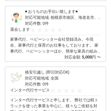
く、かわいくなりたいアナタへ。 美容師免許持
ち、元美容師、元美容部員の私があなたの悩みに
◾️ おうちのお手伝い致します◾️
答えます。 所持資格→色彩検定3級、美容師免許、
対応可能地域:
相模原市南区、海老名市、座間市、大和市 車で40分圏内、その他ご相談
ネイルA検定、フェイシャルエステティシャン検定
対応件数: 0件
3級
退会します
家事代行、ベビーシッター会社登録済み。今現
在、家事代行と保育のお仕事をしております。 家
事代行、ベビーシッターほか、簡単な家具の組み
立て、DIYのお手伝い、ペットのお世話も可能で
対応金額:
5,000
円 〜
す。（犬、猫、ウサギ、ハムスター、鳥の飼育経
験あり） お引越しの荷造り、開梱等、あなたが普
格安引越し (即日対応OK)
段されていることをお手伝い致します。 まずはお
対応可能地域:
全国
気軽にご相談ください。
対応件数: 0件
インター代行サービス
インター代行サービスと申します。 弊社では軽ト
ラックを使った事業を中心に、様々なご依頼を対