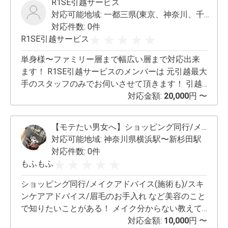
R1SE引越サービス
他全ての経費は依頼主の負担とさせて頂きます。
対応可能地域:
一都三県(東京、神奈川、千葉、埼玉)
サービスエリアは東京、神奈川を中心として私が
対応件数: 0件
移動出来る範囲（相談内容によって国内全域）と
R1SE引越サービス
致します。（交通費は別途頂戴致します） サービ
スはあくまでも車の運転です。引っ越しなどでト
単身様〜ファミリー層まで幅広い層まで対応出来
ラックの運転は引き受けますが、荷物の搬出入は
ます！ R1SE引越サービスのメンバーは 元引越最大
出来ません。（釣りやキャンプなどで使う道具程
手のスタッフのみでお伺いさせて頂きます！ 引越
度の物はお手伝い致します） 公道を走行できない
し業界の精鋭を集めた集団なので、 スピード感溢
対応金額:
20,000
円 〜
車両や違法な荷物の運搬は出来ません。 本業があ
れる作業、丁寧な接客、お客様のご要望にマッチ
りますので依頼される場合は予めご相談くださ
したプランの作成を心がけています。引越しとい
【モテたい男女へ】ショッピング同行/メイクアドバイス
い。 基本利用料金は時給2000円です。
う仕事が心から大好きな従業員でお伺いしますの
対応可能地域:
神奈川県横浜駅〜新杉田駅
で、親身に対応、多数のリクエストに応えること
対応件数: 0件
が可能です。 人生の岐路を迎える大事な引越しの
もふもふ
シーンだからこそ最後まで寄り添い考える R1SE引
越サービスにご依頼ください！
ショッピング同行/メイクアドバイス(施術も)/スキ
https://lin.ee/kD4Io0U
ンケアアドバイス/眉毛のお手入れ など美容のこと
で知りたいことがある！ メイク分からない教えて
欲しい！ 似合う服が知りたい！ もっとかっこよ
対応金額:
10,000
円 〜