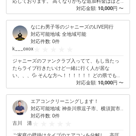
応しております。 高くなりがちな追加料金はほと
んど掛かりません！ お荷物1点~対応可能です。
対応金額:
10,000
円 〜
【基本料金】 5,000円 【階段料金】 5階まで基本料
金に含まれます。 5階以降は要相談 ※エレベーター
なにわ男子等のジャニーズのLIVE同行
は何階でも基本料金に含まれます。 【作業員】 基
対応可能地域:
全地域可能
本料金に含まれます。 1名追加5,000円 【運搬費】
対応件数: 0件
搬出から設置に至るまで基本料金に含まれます。
k___oxox
【車両費】 高速費、ガソリン費、駐車料金など全
て込みで5,000円 【距離加算】 15kmまで基本料金
ジャニーズのファンクラブ入ってて、もし当たっ
に含まれます。 以降3,000円~ 【往復料金】 荷物が
たらライブ行きたいけど一緒に行く人が居な
軽トラックに入り切らず往復になった場合 3,000円
い、、、💦 そんな方へ！！！！！！ どの県でも
~ 【営業時間】 年中無休 【追加サービス】 お引越
（なにわ男子は大阪・愛知以外○）同行可能です
対応金額:
10,000
円 〜
しで出た不要な品回収致します。 ※リサイクル費と
ので是非🌟 一緒にいて楽しかった良かったと思え
して6,000円/点 頂きます。 ーーーーーーーーーー
るよう努めます☀️ 諸々の理解もあります🙆‍♀️🎶 人に
エアコンクリーニングします！
ーーーーーーーーーーーー 私たちインター代行サ
よって合わせますので事前にお申し付けください
対応可能地域:
神奈川県逗子市、横須賀市、横浜市一部
ービスにとって、お客様のご満足が第一です。 皆
😊
対応件数: 0件
様からのご連絡をお待ちしております。 ぜひお気
古川 清
軽にお問い合せください。 【対応エリア】 主な対
応エリアは、東京都・埼玉県・千葉県・神奈川県
ご家庭の壁掛けタイプのエアコンを分解し、高圧