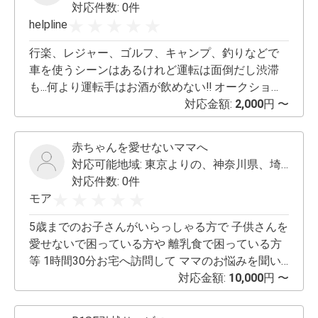
対応件数: 0件
helpline
行楽、レジャー、ゴルフ、キャンプ、釣りなどで
車を使うシーンはあるけれど運転は面倒だし渋滞
も...何より運転手はお酒が飲めない‼️ オークション
で購入した車両の回送が大変‼️ そんなお悩み解決し
対応金額:
2,000
円 〜
ます💪 安心の現役プロドライバーが運転致しま
す。 大型二種免許、牽引免許、二輪免許ありま
赤ちゃんを愛せないママへ
す。 マイクロバスを用意すれば一度に多人数と荷
対応可能地域:
東京よりの、神奈川県、埼玉県
物が移動出来る⁉️ 法事やキャンプなどにオススメ‼️
対応件数: 0件
サービス内容は依頼主の所有車、依頼主の契約し
モア
たレンタカー（シェアリングカー）、依頼主の購
入された車両の回送及び運転請負です。 個人請け
5歳までのお子さんがいらっしゃる方で 子供さんを
負いです。 契約書、領収書の発行は致しません。
愛せないで困っている方や 離乳食で困っている方
保険は１日の掛け捨て保険を利用します。 （約
等 1時間30分お宅へ訪問して ママのお悩みを聞い
500円の負担をお願いします。又、保険に加入でき
たり、掃除や料理を致します。2人1組で行きます
対応金額:
10,000
円 〜
ない車両は要相談と致します） サービス中に発生
ので安心してくださいね。
します燃料代、駐車場代、有料道路通行代、その