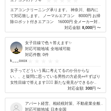
ません。是非、当社にご依頼下さい。早朝、夜
奈川県 川崎市、横浜市、鎌倉市、逗子市、葉山
間、休日、祝日、いつでも対応可能です。是非、
エアコンクリーニング承ります。 神奈川、都内に
町、横須賀市、三浦市、藤沢市、茅
当社に対応させて下さい。 ご依頼、お待ちしてお
て対応致します。 ノーマルエアコン 8000円 お掃
ります！
除ロボット付きエアコン 16000円 全メーカー対
応できます。
対応金額:
8,000
円 〜
女子目線で色々答えます✨
対応可能地域:
全地域可能
対応件数: 0件
k___oxox
女子ってどういう風に考えてるのか分からな
い、、と疑問に思っている男性の方必見👀‼️ ずばり
女性目線で答えます︎︎👍🏻✨ 新たな発見ができるか
も、、、❔ メッセージアプリでの回答なので直接対
対応金額:
300
円 〜
面じゃないから安心です💞 1問300円で答えさせて
いただきます🤭
アパート経営、相続税対策、不動産業全般、建築全般
対応可能地域:
日本全国